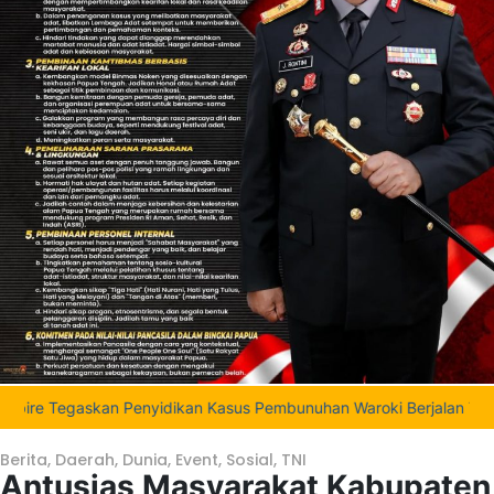
skan Penyidikan Kasus Pembunuhan Waroki Berjalan Transparan Berb
Berita
,
Daerah
,
Dunia
,
Event
,
Sosial
,
TNI
Antusias Masyarakat Kabupaten