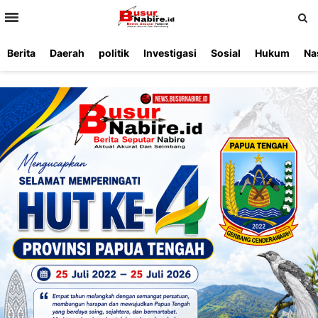
>
Berita
Daerah
politik
Investigasi
Sosial
Hukum
Na
Beranda
Ketentuan
Redaksi
Beriklan
Tentang
Layanan
Kami