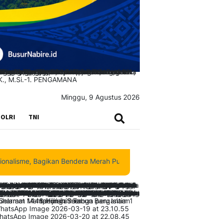
Minggu, 9 Agustus 2026
SEARCH
OLRI
TNI
gikan Bendera Merah Putih di Tengah Jalan Santai Nabire
|
Dein