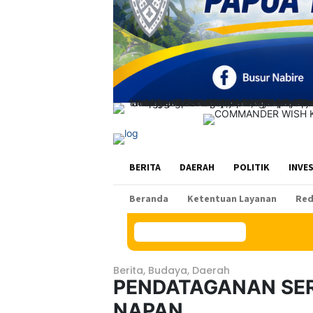
BERITA
DAERAH
POLITIK
INVE
Beranda
Ketentuan Layanan
Red
Konten Spesial
Berita
,
Budaya
,
Daerah
PENDATAGANAN SER
NAPAN