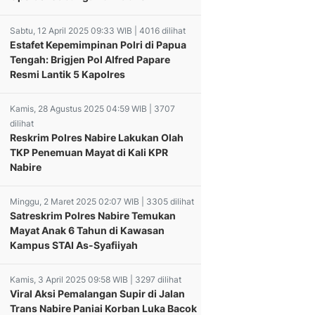
Sabtu, 12 April 2025 09:33 WIB | 4016 dilihat
Estafet Kepemimpinan Polri di Papua
Tengah: Brigjen Pol Alfred Papare
Resmi Lantik 5 Kapolres
Kamis, 28 Agustus 2025 04:59 WIB | 3707
dilihat
Reskrim Polres Nabire Lakukan Olah
TKP Penemuan Mayat di Kali KPR
Nabire
Minggu, 2 Maret 2025 02:07 WIB | 3305 dilihat
Satreskrim Polres Nabire Temukan
Mayat Anak 6 Tahun di Kawasan
Kampus STAI As-Syafiiyah
ER
Kamis, 3 April 2025 09:58 WIB | 3297 dilihat
NDAGRI John
Viral Aksi Pemalangan Supir di Jalan
 Wetipo, S,H.,
Trans Nabire Paniai Korban Luka Bacok
Ternak Babi Di
KPK Minta