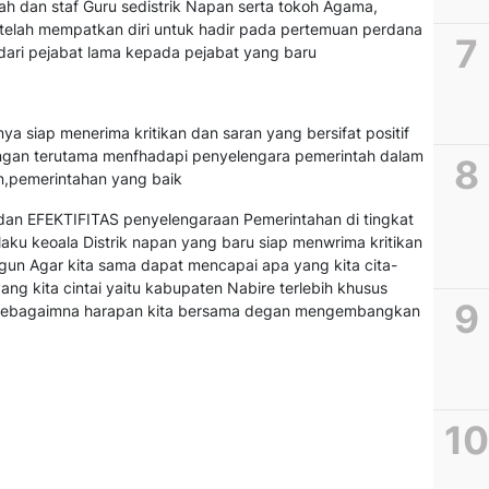
h dan staf Guru sedistrik Napan serta tokoh Agama,
 telah mempatkan diri untuk hadir pada pertemuan perdana
 dari pejabat lama kepada pejabat yang baru
nya siap menerima kritikan dan saran yang bersifat positif
an terutama menfhadapi penyelengara pemerintah dalam
n,pemerintahan yang baik
n EFEKTIFITAS penyelengaraan Pemerintahan di tingkat
selaku keoala Distrik napan yang baru siap menwrima kritikan
gun Agar kita sama dapat mencapai apa yang kita cita-
 kita cintai yaitu kabupaten Nabire terlebih khusus
g sebagaimna harapan kita bersama degan mengembangkan
KUNK
WAME
Wempi
Spot 