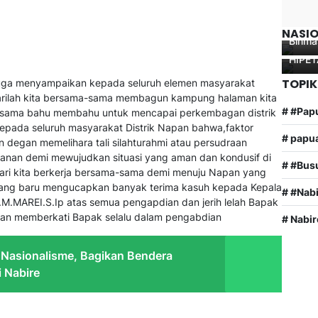
M.H k
Kab. I
provi
Kunju
teng
NASI
Binma
langs
HIPE
TOPIK
 juga menyampaikan kepada seluruh elemen masyarakat
marilah kita bersama-sama membagun kampung halaman kita
# #Pap
-sama bahu membahu untuk mencapai perkembagan distrik
epada seluruh masyarakat Distrik Napan bahwa,faktor
# papu
degan memelihara tali silahturahmi atau persudraan
anan demi mewujudkan situasi yang aman dan kondusif di
# #Bus
u mari kita berkerja bersama-sama demi menuju Napan yang
k yang baru mengucapkan banyak terima kasuh kepada Kepala
# #Nab
.MAREI.S.Ip atas semua pengapdian dan jerih lelah Bapak
uhan memberkati Bapak selalu dalam pengabdian
# Nabir
 Nasionalisme, Bagikan Bendera
i Nabire