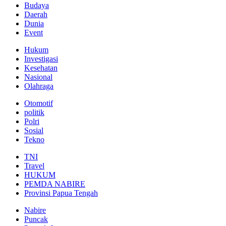
Budaya
Daerah
Dunia
Event
Hukum
Investigasi
Kesehatan
Nasional
Olahraga
Otomotif
politik
Polri
Sosial
Tekno
TNI
Travel
HUKUM
PEMDA NABIRE
Provinsi Papua Tengah
Nabire
Puncak