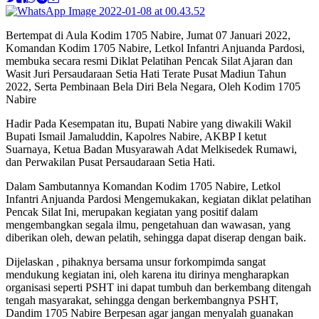
Bertempat di Aula Kodim 1705 Nabire, Jumat 07 Januari 2022,
Komandan Kodim 1705 Nabire, Letkol Infantri Anjuanda Pardosi,
membuka secara resmi Diklat Pelatihan Pencak Silat Ajaran dan
Wasit Juri Persaudaraan Setia Hati Terate Pusat Madiun Tahun
2022, Serta Pembinaan Bela Diri Bela Negara, Oleh Kodim 1705
Nabire
Hadir Pada Kesempatan itu, Bupati Nabire yang diwakili Wakil
Bupati Ismail Jamaluddin, Kapolres Nabire, AKBP I ketut
Suarnaya, Ketua Badan Musyarawah Adat Melkisedek Rumawi,
dan Perwakilan Pusat Persaudaraan Setia Hati.
Dalam Sambutannya Komandan Kodim 1705 Nabire, Letkol
Infantri Anjuanda Pardosi Mengemukakan, kegiatan diklat pelatihan
Pencak Silat Ini, merupakan kegiatan yang positif dalam
mengembangkan segala ilmu, pengetahuan dan wawasan, yang
diberikan oleh, dewan pelatih, sehingga dapat diserap dengan baik.
Dijelaskan , pihaknya bersama unsur forkompimda sangat
mendukung kegiatan ini, oleh karena itu dirinya mengharapkan
organisasi seperti PSHT ini dapat tumbuh dan berkembang ditengah
tengah masyarakat, sehingga dengan berkembangnya PSHT,
Dandim 1705 Nabire Berpesan agar jangan menyalah guanakan