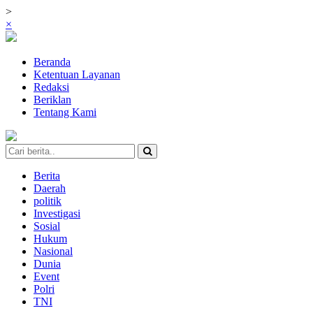
>
×
Beranda
Ketentuan Layanan
Redaksi
Beriklan
Tentang Kami
Berita
Daerah
politik
Investigasi
Sosial
Hukum
Nasional
Dunia
Event
Polri
TNI