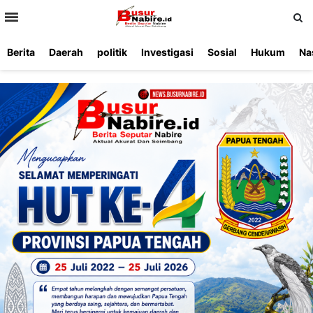
>
Berita
Daerah
politik
Investigasi
Sosial
Hukum
Na
Beranda
Ketentuan
Redaksi
Beriklan
Tentang
Layanan
Kami