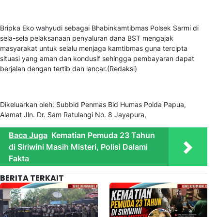
Bripka Eko wahyudi sebagai Bhabinkamtibmas Polsek Sarmi di
sela-sela pelaksanaan penyaluran dana BST mengajak
masyarakat untuk selalu menjaga kamtibmas guna tercipta
situasi yang aman dan kondusif sehingga pembayaran dapat
berjalan dengan tertib dan lancar.(Redaksi)
Dikeluarkan oleh: Subbid Penmas Bid Humas Polda Papua,
Alamat Jln. Dr. Sam Ratulangi No. 8 Jayapura,
Baca Juga
Kematian Pemuda 23 Tahun
di Siriwini Masih Misteri, Polisi Dalami
Fakta
BERITA TERKAIT