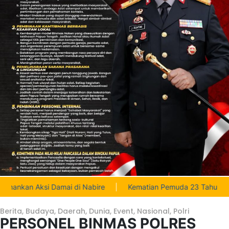
amai di Nabire
|
Kematian Pemuda 23 Tahun di Siriwini Masih Mis
Berita
,
Budaya
,
Daerah
,
Dunia
,
Event
,
Nasional
,
Polri
PERSONEL BINMAS POLRES