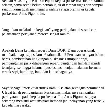
Setelah Anas Pigome naik menjadi kepala puskesmas distrik kamuu
selatan, sama sekali belum pernah injak di tempat tugas dan sampai
saat ini kami tidak mengenal wajahnya siapa orangnya kepala
puskesmas Anas Pigome Itu.
Jangankan melakukan kegiatan” yang perlu jalanani sesuai cara
pelaksanaan pelayanan mereka sangat minim.
Apakah Dana kegiatan seperti Dana BOK, Dana operasional,
manfaatkan apa saja selama 6 tahun silam? Penataan ruangan belum
beres, pembersihan lingkungan puskesmas rumput tinngi,
pembangunan pisik dilapangan seperti pangar dan lain-lain masih
telanjang, sehingga halaman puskesmas menjadi halaman bermain
ternak sapi, kambing, babi dan lain sebagainya.
Saya sebagai intelektual distrik kamuu selatan sekaligus pemilik hak
Ulayat tanah pembangunan Puskesmas maka, saya sampaikan
peringatan kepada kepala puskesmas Ibu Anas Pigome supaya
sekarang menistril atau instalasi kembali jadi pelayanan yang terbaik
kepada masyarakat.