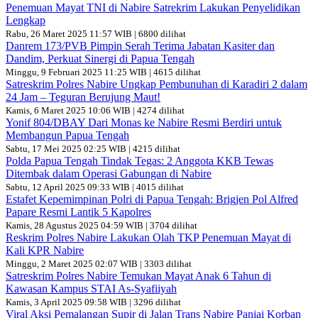
Penemuan Mayat TNI di Nabire Satrekrim Lakukan Penyelidikan
Lengkap
Rabu, 26 Maret 2025 11:57 WIB | 6800 dilihat
Danrem 173/PVB Pimpin Serah Terima Jabatan Kasiter dan
Dandim, Perkuat Sinergi di Papua Tengah
Minggu, 9 Februari 2025 11:25 WIB | 4615 dilihat
Satreskrim Polres Nabire Ungkap Pembunuhan di Karadiri 2 dalam
24 Jam – Teguran Berujung Maut!
Kamis, 6 Maret 2025 10:06 WIB | 4274 dilihat
Yonif 804/DBAY Dari Monas ke Nabire Resmi Berdiri untuk
Membangun Papua Tengah
Sabtu, 17 Mei 2025 02:25 WIB | 4215 dilihat
Polda Papua Tengah Tindak Tegas: 2 Anggota KKB Tewas
Ditembak dalam Operasi Gabungan di Nabire
Sabtu, 12 April 2025 09:33 WIB | 4015 dilihat
Estafet Kepemimpinan Polri di Papua Tengah: Brigjen Pol Alfred
Papare Resmi Lantik 5 Kapolres
Kamis, 28 Agustus 2025 04:59 WIB | 3704 dilihat
Reskrim Polres Nabire Lakukan Olah TKP Penemuan Mayat di
Kali KPR Nabire
Minggu, 2 Maret 2025 02:07 WIB | 3303 dilihat
Satreskrim Polres Nabire Temukan Mayat Anak 6 Tahun di
Kawasan Kampus STAI As-Syafiiyah
Kamis, 3 April 2025 09:58 WIB | 3296 dilihat
Viral Aksi Pemalangan Supir di Jalan Trans Nabire Paniai Korban