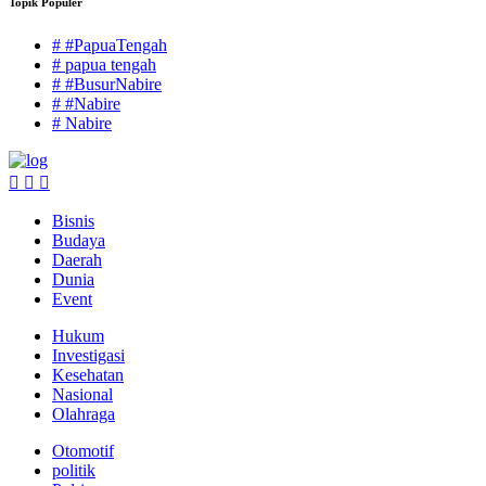
Topik Populer
# #PapuaTengah
# papua tengah
# #BusurNabire
# #Nabire
# Nabire
Bisnis
Budaya
Daerah
Dunia
Event
Hukum
Investigasi
Kesehatan
Nasional
Olahraga
Otomotif
politik