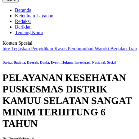
Beranda
Ketentuan Layanan
Redaksi
Beriklan
Tentang Kami
Konten Spesial
Tegaskan Penyidikan Kasus Pembunuhan Waroki Berjalan Transparan B
Berita
,
Budaya
,
Daerah
,
Dunia
,
Event
,
Hukum
,
Investigasi
,
Nasional
,
Sosial
PELAYANAN KESEHATAN
PUSKESMAS DISTRIK
KAMUU SELATAN SANGAT
MINIM TERHITUNG 6
TAHUN
By BusurNabire.id