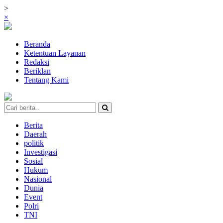
>
×
Beranda
Ketentuan Layanan
Redaksi
Beriklan
Tentang Kami
Berita
Daerah
politik
Investigasi
Sosial
Hukum
Nasional
Dunia
Event
Polri
TNI