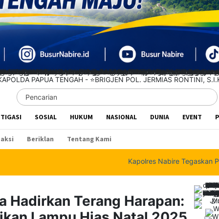
STIGASI
SOSIAL
HUKUM
NASIONAL
DUNIA
EVENT
P
aksi
Beriklan
Tentang Kami
Kapolres Nabire Tegaskan Penyidikan K
a Hadirkan Terang Harapan:
ikan Lampu Hias Natal 2025