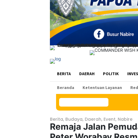
BERITA
DAERAH
POLITIK
INVE
Beranda
Ketentuan Layanan
Red
Konten Spesial
Berita
,
Budaya
,
Daerah
,
Event
,
Nabire
Remaja Jalan Pemud
Peter Worabay Resm