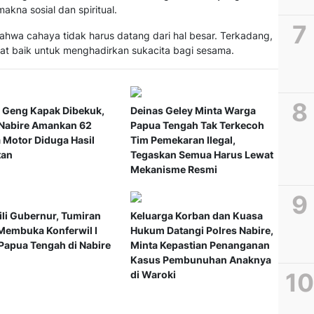
akna sosial dan spiritual.
hwa cahaya tidak harus datang dari hal besar. Terkadang,
n niat baik untuk menghadirkan sukacita bagi sesama.
 Geng Kapak Dibekuk,
Deinas Geley Minta Warga
 Nabire Amankan 62
Papua Tengah Tak Terkecoh
 Motor Diduga Hasil
Tim Pemekaran Ilegal,
tan
Tegaskan Semua Harus Lewat
Mekanisme Resmi
li Gubernur, Tumiran
Keluarga Korban dan Kuasa
Membuka Konferwil I
Hukum Datangi Polres Nabire,
apua Tengah di Nabire
Minta Kepastian Penanganan
Kasus Pembunuhan Anaknya
di Waroki
Ardi S
Serti
Kepem