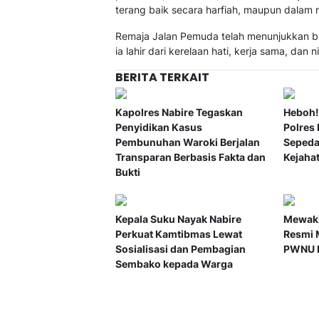
terang baik secara harfiah, maupun dalam m
Remaja Jalan Pemuda telah menunjukkan ba
ia lahir dari kerelaan hati, kerja sama, da
BERITA TERKAIT
Kapolres Nabire Tegaskan
Heboh!
Penyidikan Kasus
Polres
Pembunuhan Waroki Berjalan
Sepeda
Transparan Berbasis Fakta dan
Kejaha
Bukti
Kepala Suku Nayak Nabire
Mewaki
Perkuat Kamtibmas Lewat
Resmi 
Sosialisasi dan Pembagian
PWNU P
Sembako kepada Warga