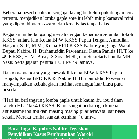
Beberapa peserta bahkan sengaja datang berkelompok dengan tema
tertentu, menjadikan lomba gaple sore itu lebih mirip karnaval mini
yang dipenuhi warna-warni dan kreativitas tanpa batas.
Kegiatan ini berlangsung meriah dengan kehadiran sejumlah tokoh
KKSS, antara lain Ketua BPW KKSS Papua Tengah, Amirullah
Hasyim, S.IP., M.M.; Ketua BPD KKSS Nabire yang juga Wakil
Bupati Nabire, H. Burhanuddin Pawennari; Ketua Panitia HUT ke-
49 KKSS, H. M. Basry, S.Sos., M.Si.; dan Sekretaris Panitia MH.
Yasir. Serta jajaran panitia HUT ke-49 lainnya.
Dalam wawancara yang mewakili Ketua BPW KKSS Papua
Tengah, Ketua BPD KKSS Nabire H. Burhanuddin Pawennari
menyampaikan kebahagiaan melihat semangat luar biasa para
peserta.
“Hari ini berlangsung lomba gaple untuk kaum ibu-ibu dalam
rangka HUT ke-49 KKSS. Kami sangat berbahagia karena
antusiasme ibu-ibu dari masing-masing pilar ternyata luar biasa
sekali. Mereka terlihat sangat gembira,” ujarnya.
Baca Juga
Kapolres Nabire Tegaskan
Penyidikan Kasus Pembunuhan Waroki