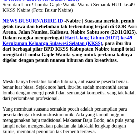
Seru dan Lucu! Lomba Gaple Wanita Warnai Semarak HUT ke-49
KKSS Nabire (Foto: Busur Nabire)
NEWS.BUSURNABIRE.ID
-Nabire | Suasana meriah, penuh
gelak tawa dan kehebohan tak terbendung terjadi di GOR Asri
Arena, Jalan Namlea, Kalisusu, Nabire Sabtu sore (22/11/2025).
Dalam rangka memperingati
Hari Ulang Tahun (HUT) ke-49
Kerukunan Keluarga Sulawesi Selatan (KKSS)
, para ibu-ibu
dari berbagai pilar BPD KKSS Kabupaten Nabire tampil total
mengikuti Lomba Gaple Wanita yang untuk pertama kalinya
digelar dengan penuh nuansa hiburan dan kreativitas.
Meski hanya berstatus lomba hiburan, antusiasme peserta benar-
benar luar biasa. Sejak sore hari, ibu-ibu sudah memenuhi arena
lomba dengan energi positif dan semangat kompetisi yang tak kalah
dari perlombaan profesional.
Yang membuat suasana semakin pecah adalah penampilan para
peserta dengan kostum-kostum unik. Ada yang tampil anggun
menggunakan baju tradisional Makassar Baju Bodo, ada pula yang
tampil nekat mengenakan pakaian ala laki-laki lengkap dengan
kumis, membuat penonton tak berhenti tertawa.