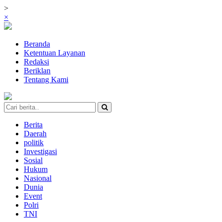
>
×
Beranda
Ketentuan Layanan
Redaksi
Beriklan
Tentang Kami
Berita
Daerah
politik
Investigasi
Sosial
Hukum
Nasional
Dunia
Event
Polri
TNI