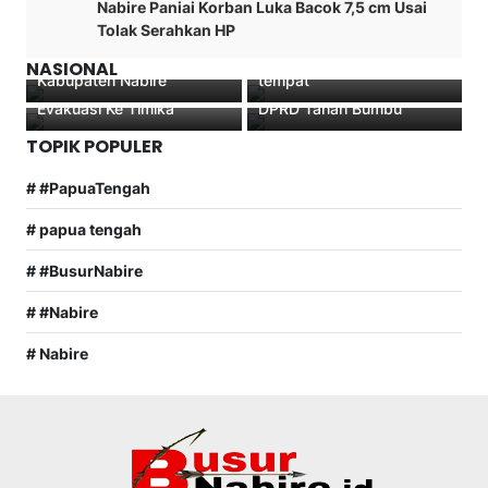
Nabire Paniai Korban Luka Bacok 7,5 cm Usai
Emas” Pada Pekan
Polres Nabire Amankan 18
Segudang prestasi Anak
Tolak Serahkan HP
Peparnas XVI Papua 2021
Senjata Tajam dan 6
Papua Yosef Benyamin
Mengharumkan
Ranmor Di Razia di dua
11 Korban Penembakan
Yembise terima
NASIONAL
Kabupaten Nabire
tempat
KKB Telah Berhasil di
Penghargaan Dari Ketua
Evakuasi Ke Timika
DPRD Tanah Bumbu
TOPIK POPULER
# #PapuaTengah
# papua tengah
# #BusurNabire
# #Nabire
# Nabire