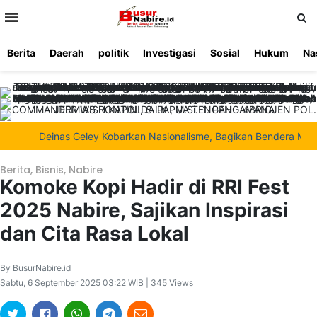
>
Berita
Daerah
politik
Investigasi
Sosial
Hukum
Na
Beranda
Ketentuan
Redaksi
Beriklan
Tentang
Layanan
Kami
Deinas Geley Kobarkan Nasionalisme, Bagikan Bendera Merah Pu
Berita
,
Bisnis
,
Nabire
Komoke Kopi Hadir di RRI Fest
2025 Nabire, Sajikan Inspirasi
dan Cita Rasa Lokal
By BusurNabire.id
Sabtu, 6 September 2025 03:22 WIB | 345 Views