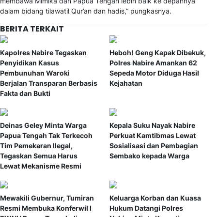
membawa Mimika dan Papua Tengah lebih baik ke depannya
dalam bidang tilawatil Qur’an dan hadis,” pungkasnya.
BERITA TERKAIT
Kapolres Nabire Tegaskan
Heboh! Geng Kapak Dibekuk,
Penyidikan Kasus
Polres Nabire Amankan 62
Pembunuhan Waroki
Sepeda Motor Diduga Hasil
Berjalan Transparan Berbasis
Kejahatan
Fakta dan Bukti
Deinas Geley Minta Warga
Kepala Suku Nayak Nabire
Papua Tengah Tak Terkecoh
Perkuat Kamtibmas Lewat
Tim Pemekaran Ilegal,
Sosialisasi dan Pembagian
Tegaskan Semua Harus
Sembako kepada Warga
Lewat Mekanisme Resmi
Mewakili Gubernur, Tumiran
Keluarga Korban dan Kuasa
Resmi Membuka Konferwil I
Hukum Datangi Polres