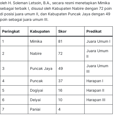
oleh H. Soleman Letsoin, B.A., secara resmi menetapkan Mimika
sebagai terbaik I, disusul oleh Kabupaten Nabire dengan 72 poin
di posisi juara umum II, dan Kabupaten Puncak Jaya dengan 49
poin sebagai juara umum III.
Peringkat
Kabupaten
Skor
Predikat
1
Mimika
81
Juara Umum I
Juara Umum
2
Nabire
72
II
Juara Umum
3
Puncak Jaya
49
III
4
Puncak
37
Harapan I
5
Dogiyai
16
Harapan II
6
Deiyai
10
Harapan III
7
Paniai
4