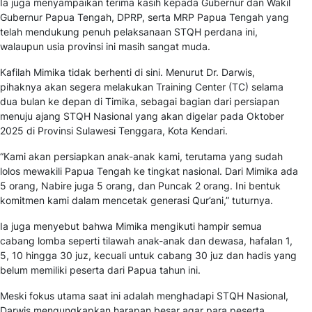
Ia juga menyampaikan terima kasih kepada Gubernur dan Wakil
Gubernur Papua Tengah, DPRP, serta MRP Papua Tengah yang
telah mendukung penuh pelaksanaan STQH perdana ini,
walaupun usia provinsi ini masih sangat muda.
Kafilah Mimika tidak berhenti di sini. Menurut Dr. Darwis,
pihaknya akan segera melakukan Training Center (TC) selama
dua bulan ke depan di Timika, sebagai bagian dari persiapan
menuju ajang STQH Nasional yang akan digelar pada Oktober
2025 di Provinsi Sulawesi Tenggara, Kota Kendari.
“Kami akan persiapkan anak-anak kami, terutama yang sudah
lolos mewakili Papua Tengah ke tingkat nasional. Dari Mimika ada
5 orang, Nabire juga 5 orang, dan Puncak 2 orang. Ini bentuk
komitmen kami dalam mencetak generasi Qur’ani,” tuturnya.
Ia juga menyebut bahwa Mimika mengikuti hampir semua
cabang lomba seperti tilawah anak-anak dan dewasa, hafalan 1,
5, 10 hingga 30 juz, kecuali untuk cabang 30 juz dan hadis yang
belum memiliki peserta dari Papua tahun ini.
Meski fokus utama saat ini adalah menghadapi STQH Nasional,
Darwis mengungkapkan harapan besar agar para peserta