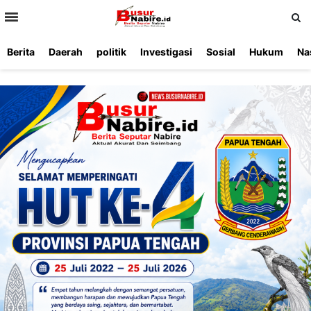
>
Berita
Daerah
politik
Investigasi
Sosial
Hukum
Na
Beranda
Ketentuan
Redaksi
Beriklan
Tentang
Layanan
Kami