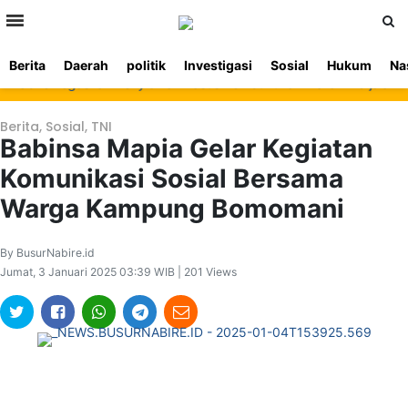
>
Berita
Daerah
politik
Investigasi
Sosial
Hukum
Na
Beranda
Ketentuan
Redaksi
Beriklan
Tentang
abire Tegaskan Penyidikan Kasus Pembunuhan Waroki Berjalan Tran
Layanan
Kami
Berita
,
Sosial
,
TNI
Babinsa Mapia Gelar Kegiatan
Komunikasi Sosial Bersama
Warga Kampung Bomomani
By BusurNabire.id
Jumat, 3 Januari 2025 03:39 WIB | 201 Views