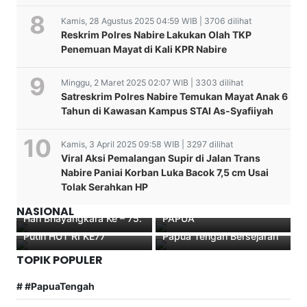
Kamis, 28 Agustus 2025 04:59 WIB | 3706 dilihat
Reskrim Polres Nabire Lakukan Olah TKP
Penemuan Mayat di Kali KPR Nabire
Minggu, 2 Maret 2025 02:07 WIB | 3303 dilihat
Satreskrim Polres Nabire Temukan Mayat Anak 6
Tahun di Kawasan Kampus STAI As-Syafiiyah
Kamis, 3 April 2025 09:58 WIB | 3297 dilihat
Waka Polres Paniai
Viral Aksi Pemalangan Supir di Jalan Trans
Bersama PJU Polres Paniai
SATGAS NEMANGKAWI
Nabire Paniai Korban Luka Bacok 7,5 cm Usai
Tinjau Langsung
LAKUKAN PENYISIRAN
Tolak Serahkan HP
Pelaksanaan Giat
DAN EVAKUASI
Kapolres Dogiyai
APRESIASI BESAR!
Vaksinasi Dalam Rangka
KARYAWAN PT. INDO
Inspektur Upacara
Gubernur Meki Nawipa
NASIONAL
Hari Bhayangkara Ke – 75.
PAPUA
Penurunan Bendera Merah
Wujudkan Sekolah Gratis
Putih HUT RI KE77
Papua Tengah Bersejarah
TOPIK POPULER
# #PapuaTengah