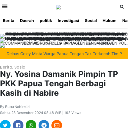
>
Berita
Daerah
politik
Investigasi
Sosial
Hukum
Na
Beranda
Ketentuan
Redaksi
Beriklan
Tentang
Layanan
Kami
Deinas Geley Minta Warga Papua Tengah Tak Terkecoh Tim Pemeka
Berita
,
Sosial
Ny. Yosina Damanik Pimpin TP
PKK Papua Tengah Berbagi
Kasih di Nabire
By BusurNabire.id
Sabtu, 28 Desember 2024 08:48 WIB | 193 Views