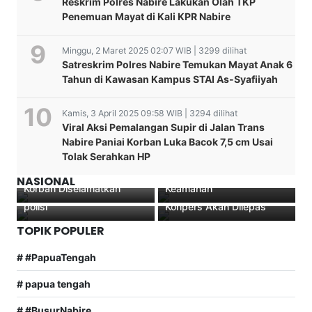
Reskrim Polres Nabire Lakukan Olah TKP
Penemuan Mayat di Kali KPR Nabire
Minggu, 2 Maret 2025 02:07 WIB | 3299 dilihat
Satreskrim Polres Nabire Temukan Mayat Anak 6
Tahun di Kawasan Kampus STAI As-Syafiiyah
Polres Nabire Siaga
Kamis, 3 April 2025 09:58 WIB | 3294 dilihat
Penuh! 700 Personel
Viral Aksi Pemalangan Supir di Jalan Trans
Kawal Aksi Mahasiswa
Terungkap! Kapolres
Nabire Paniai Korban Luka Bacok 7,5 cm Usai
Puncak, Kapolres
Lampung Timur Disinyalir
Tolak Serahkan HP
Polri Tangkap 457
Tegaskan Tidak Ada
Bohongi Tersangka Wilson
Tersangka TPPO, 1.476
Toleransi untuk Gangguan
Korban Terseret oleh
Lalengke dengan Janji,
NASIONAL
Korban Diselamatkan
Keamanan
Jambret,Pelaku dibekuk
Jika Minta Maaf dalam
polisi
Konpers Akan Dilepas
TOPIK POPULER
# #PapuaTengah
# papua tengah
# #BusurNabire