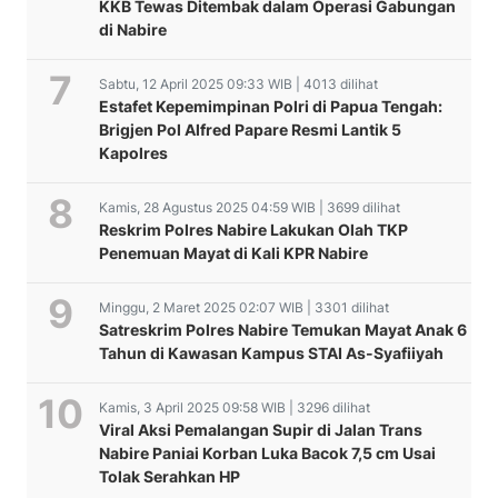
KKB Tewas Ditembak dalam Operasi Gabungan
di Nabire
Sabtu, 12 April 2025 09:33 WIB | 4013 dilihat
Estafet Kepemimpinan Polri di Papua Tengah:
Brigjen Pol Alfred Papare Resmi Lantik 5
Kapolres
Kamis, 28 Agustus 2025 04:59 WIB | 3699 dilihat
Reskrim Polres Nabire Lakukan Olah TKP
Penemuan Mayat di Kali KPR Nabire
Minggu, 2 Maret 2025 02:07 WIB | 3301 dilihat
Satreskrim Polres Nabire Temukan Mayat Anak 6
Tahun di Kawasan Kampus STAI As-Syafiiyah
Kamis, 3 April 2025 09:58 WIB | 3296 dilihat
Viral Aksi Pemalangan Supir di Jalan Trans
Nabire Paniai Korban Luka Bacok 7,5 cm Usai
Geger…!!! Diduga Keras
STAI Asy-Syafi’iyah Nabire
Tolak Serahkan HP
PWI dan Dewan Pers di
Gelar Upacara Hari Santri
Polsek Makimi Dorong