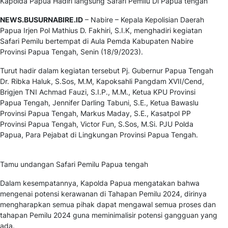
Kapolda Papua Hadiri langsung Safari Pemilu Di Papua tengah
NEWS.BUSURNABIRE.ID
– Nabire – Kepala Kepolisian Daerah
Papua Irjen Pol Mathius D. Fakhiri, S.I.K, menghadiri kegiatan
Safari Pemilu bertempat di Aula Pemda Kabupaten Nabire
Provinsi Papua Tengah, Senin (18/9/2023).
Turut hadir dalam kegiatan tersebut Pj. Gubernur Papua Tengah
Dr. Ribka Haluk, S.Sos, M.M, Kapoksahli Pangdam XVII/Cend,
Brigjen TNI Achmad Fauzi, S.I.P., M.M., Ketua KPU Provinsi
Papua Tengah, Jennifer Darling Tabuni, S.E., Ketua Bawaslu
Provinsi Papua Tengah, Markus Maday, S.E., Kasatpol PP
Provinsi Papua Tengah, Victor Fun, S.Sos, M.Si. PJU Polda
Papua, Para Pejabat di Lingkungan Provinsi Papua Tengah.
Tamu undangan Safari Pemilu Papua tengah
Dalam kesempatannya, Kapolda Papua mengatakan bahwa
mengenai potensi kerawanan di Tahapan Pemilu 2024, dirinya
mengharapkan semua pihak dapat mengawal semua proses dan
tahapan Pemilu 2024 guna meminimalisir potensi gangguan yang
ada.