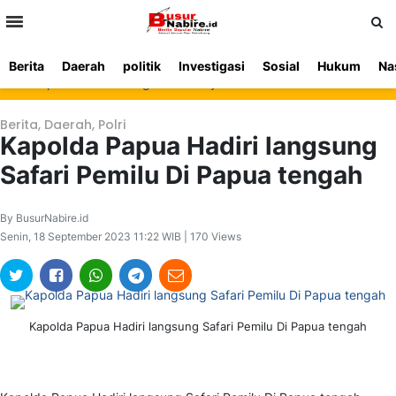
>
Berita
Daerah
politik
Investigasi
Sosial
Hukum
Na
Beranda
Ketentuan
Redaksi
Beriklan
Tentang
Kapolres Nabire Tegaskan Penyidikan Kasus Pembunuhan Waroki Be
Layanan
Kami
Berita
,
Daerah
,
Polri
Kapolda Papua Hadiri langsung
Safari Pemilu Di Papua tengah
By BusurNabire.id
Senin, 18 September 2023 11:22 WIB | 170 Views
Kapolda Papua Hadiri langsung Safari Pemilu Di Papua tengah