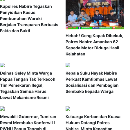
Kapolres Nabire Tegaskan
Penyidikan Kasus
Pembunuhan Waroki
Berjalan Transparan Berbasis
Fakta dan Bukti
Heboh! Geng Kapak Dibekuk,
Polres Nabire Amankan 62
Sepeda Motor Diduga Hasil
Kejahatan
Deinas Geley Minta Warga
Kepala Suku Nayak Nabire
Papua Tengah Tak Terkecoh
Perkuat Kamtibmas Lewat
Tim Pemekaran Ilegal,
Sosialisasi dan Pembagian
Tegaskan Semua Harus
Sembako kepada Warga
Lewat Mekanisme Resmi
Mewakili Gubernur, Tumiran
Keluarga Korban dan Kuasa
Resmi Membuka Konferwil I
Hukum Datangi Polres
PWNU Papua Tengah di
Nabire, Minta Kepastian