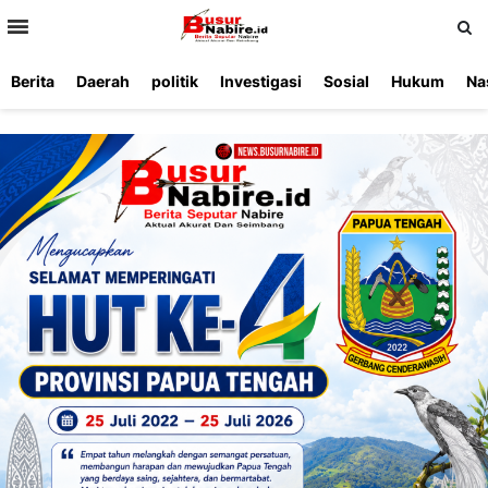
>
Berita
Daerah
politik
Investigasi
Sosial
Hukum
Na
Beranda
Ketentuan
Redaksi
Beriklan
Tentang
Layanan
Kami