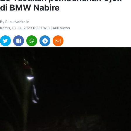
di BMW Nabire
By BusurNabire.id
Kamis, 13 Juli 2023 09:31 WIB | 466 Views