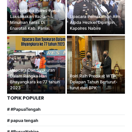
Sat Narkoba Polres Paniai
Laksanakan Razia
Upacara Pemakaman Alm.
Minuman Keras Di
Aipda Hezkiel Dipimpin
Enarotali Kab. Paniai.
Kapolres Nabire
Upacara Dan Syukuran
Dalam Rangka Hari
Polri Raih Predikat WTP
Bhayangkara ke 77 tahun
Delapan Tahun Berturut-
2023
turut dari BPK
TOPIK POPULER
# #PapuaTengah
# papua tengah
# #BusurNabire