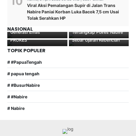
Viral Aksi Pemalangan Supir di Jalan Trans
Dentuman Tifa Iringi
Jelang Hari BHYANGKARA
Nabire Paniai Korban Luka Bacok 7,5 cm Usai
Pembukaan Rakor
KE 75,
Tolak Serahkan HP
Pendidikan Papua Tengah
Spesialis Pencuri Motor Di
BHABINKAMTIBMAS
Tim Gabungan Berhasil
2025: Sinergi Bangun
Nabire Akhirnya
POLSEK KARUBAGA
Penangkapan Pemilik
NASIONAL
Generasi Emas
Tertangkap Polres Nabire
Edukasi Warga pentingnya
Akun FACEBOOK Yang
PROKES
Sebar Ujaran Kebencian
TOPIK POPULER
# #PapuaTengah
# papua tengah
# #BusurNabire
# #Nabire
# Nabire