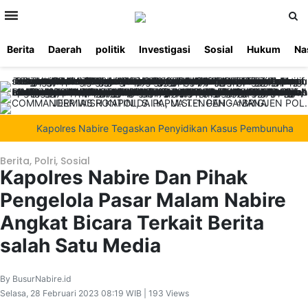
>
Berita
Daerah
politik
Investigasi
Sosial
Hukum
Na
Beranda
Ketentuan
Redaksi
Beriklan
Tentang
Layanan
Kami
Kapolres Nabire Tegaskan Penyidikan Kasus Pembunuhan Waroki
Berita
,
Polri
,
Sosial
Kapolres Nabire Dan Pihak
Pengelola Pasar Malam Nabire
Angkat Bicara Terkait Berita
salah Satu Media
By BusurNabire.id
Selasa, 28 Februari 2023 08:19 WIB | 193 Views