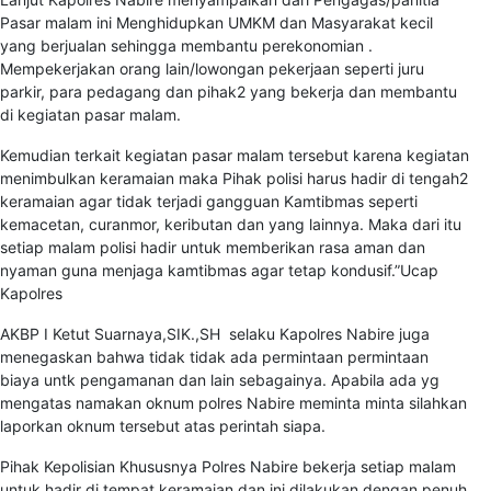
Pasar malam ini Menghidupkan UMKM dan Masyarakat kecil
yang berjualan sehingga membantu perekonomian .
Mempekerjakan orang lain/lowongan pekerjaan seperti juru
parkir, para pedagang dan pihak2 yang bekerja dan membantu
di kegiatan pasar malam.
Kemudian terkait kegiatan pasar malam tersebut karena kegiatan
menimbulkan keramaian maka Pihak polisi harus hadir di tengah2
keramaian agar tidak terjadi gangguan Kamtibmas seperti
kemacetan, curanmor, keributan dan yang lainnya. Maka dari itu
setiap malam polisi hadir untuk memberikan rasa aman dan
nyaman guna menjaga kamtibmas agar tetap kondusif.”Ucap
Kapolres
AKBP I Ketut Suarnaya,SIK.,SH selaku Kapolres Nabire juga
menegaskan bahwa tidak tidak ada permintaan permintaan
biaya untk pengamanan dan lain sebagainya. Apabila ada yg
mengatas namakan oknum polres Nabire meminta minta silahkan
laporkan oknum tersebut atas perintah siapa.
Pihak Kepolisian Khususnya Polres Nabire bekerja setiap malam
untuk hadir di tempat keramaian dan ini dilakukan dengan penuh