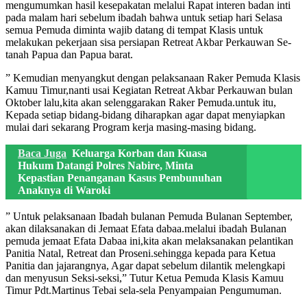
mengumumkan hasil kesepakatan melalui Rapat interen badan inti
pada malam hari sebelum ibadah bahwa untuk setiap hari Selasa
semua Pemuda diminta wajib datang di tempat Klasis untuk
melakukan pekerjaan sisa persiapan Retreat Akbar Perkauwan Se-
tanah Papua dan Papua barat.
” Kemudian menyangkut dengan pelaksanaan Raker Pemuda Klasis
Kamuu Timur,nanti usai Kegiatan Retreat Akbar Perkauwan bulan
Oktober lalu,kita akan selenggarakan Raker Pemuda.untuk itu,
Kepada setiap bidang-bidang diharapkan agar dapat menyiapkan
mulai dari sekarang Program kerja masing-masing bidang.
Baca Juga
Keluarga Korban dan Kuasa
Hukum Datangi Polres Nabire, Minta
Kepastian Penanganan Kasus Pembunuhan
Anaknya di Waroki
” Untuk pelaksanaan Ibadah bulanan Pemuda Bulanan September,
akan dilaksanakan di Jemaat Efata dabaa.melalui ibadah Bulanan
pemuda jemaat Efata Dabaa ini,kita akan melaksanakan pelantikan
Panitia Natal, Retreat dan Proseni.sehingga kepada para Ketua
Panitia dan jajarangnya, Agar dapat sebelum dilantik melengkapi
dan menyusun Seksi-seksi,” Tutur Ketua Pemuda Klasis Kamuu
Timur Pdt.Martinus Tebai sela-sela Penyampaian Pengumuman.