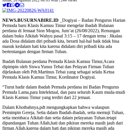
Jumat, 26 Agustus 2022 08:03 WIB | 244 Views
NEWS.BUSURNABIRE.ID
_Dogiyai – Badan Pengurus Harian
Pemuda baru Klasis Kamuu Timur mengelar ibadah Bulanan
perdana di Jemaat Sion Mogou, Jum’at (26/08/2022), Renungan
dalam buku Alkitab Wahyu pasal 3:15 – 17 dengan tema : Jikalau
ada Dosa didalam diri pribadi kita, berarti hal-hal baik tidak bisa
masuk kedalam hati kita karena didalam diri pribadi kita ada
bertentangan dengan firman Tuhan.
Ibadah Bulanan perdana Pemuda Klasis Kamuu Timur,Acara
dipimpin oleh Siswa Yunus Tebai dan Pelayan Firman Tuhan
dijelaskan oleh Pdt.Martinus Tebai yang sebagai selalu Ketua
Pemuda Klasis Kamuu Timur, Kordinator Dogiyai.
“Turut hadir dalam ibadah Pemuda perdana ini Badan Pengurus
Pemuda Lama,para Intelektual, dan para seluruh Kaum muda-mudi
Klasis Kamuu Timur yang terdiri dari 22 jemaat.
Dalam Khotbahnya,pdt mengungkapkan bahwa walaupun
Pemimpin Gereja, Setia dalam Ibadah-ibadah, setia memuji Tuhan,
setia membaca Alkitab dan setia dalam pelayanan Tuhan.tetapi
dipandangan Tuhan Allah,hati dan pikiran mereka masih jauh dari
firman Allah.karena dalam hati dan pikiran mereka masih ada