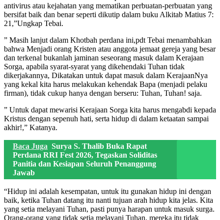
antivirus atau kejahatan yang mematikan perbuatan-perbuatan yang
bersifat baik dan benar seperti dikutip dalam buku Alkitab Matius 7:
21,”Ungkap Tebai.
” Masih lanjut dalam Khotbah perdana ini,pdt Tebai menambahkan
bahwa Menjadi orang Kristen atau anggota jemaat gereja yang besar
dan terkenal bukanlah jaminan seseorang masuk dalam Kerajaan
Sorga, apabila syarat-syarat yang dikehendaki Tuhan tidak
dikerjakannya, Dikatakan untuk dapat masuk dalam KerajaanNya
yang kekal kita harus melakukan kehendak Bapa (menjadi pelaku
firman), tidak cukup hanya dengan berseru: Tuhan, Tuhan! saja.
” Untuk dapat mewarisi Kerajaan Sorga kita harus mengabdi kepada
Kristus dengan sepenuh hati, serta hidup di dalam ketaatan sampai
akhir!,” Katanya.
Baca Juga
Surya S. Thalib Buka Rapat
Perdana RRI Fest 2026, Tegaskan Soliditas
Panitia dan Kesiapan Seluruh Penanggung
Jawab
“Hidup ini adalah kesempatan, untuk itu gunakan hidup ini dengan
baik, ketika Tuhan datang itu nanti tujuan arah hidup kita jelas. Kita
yang setia melayani Tuhan, pasti punya harapan untuk masuk surga.
Orang-orang yang tidak setia melayani Tuhan, mereka itu tidak