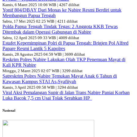
Kamis, 6 Maret 2025 10:06 WIB | 4267 dilihat
Yonif 804/DBAY Dari Monas ke Nabire Resmi Berdiri untuk
Membangun Papua Tengah
Sabtu, 17 Mei 2025 02:25 WIB | 4211 dilihat
Polda Papua Tengah Tindak Tegas: 2 Anggota KKB Tewas
Ditembak dalam Operasi Gabungan di Nabire
Sabtu, 12 April 2025 09:33 WIB | 4009 dilihat
Estafet Kepemimpinan Polri di Papua Tengah: Brigjen Pol Alfred
Papare Resmi Lantik 5 Kapolres
Kamis, 28 Agustus 2025 04:59 WIB | 3699 dilihat
Reskrim Polres Nabire Lakukan Olah TKP Penemuan Mayat di
Kali KPR Nabire
Minggu, 2 Maret 2025 02:07 WIB | 3299 dilihat
Satreskrim Polres Nabire Temukan Mayat Anak 6 Tahun di
Kawasan Kampus STAI As-Syafiiyah
Kamis, 3 April 2025 09:58 WIB | 3294 dilihat
Viral Aksi Pemalangan Supir di Jalan Trans Nabire Paniai Korban
Luka Bacok 7,5 cm Usai Tolak Serahkan HP
Nasional