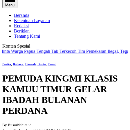
Menu
Beranda
Ketentuan Layanan
Redaksi
Beriklan
Tentang Kami
Konten Spesial
Warga Papua Tengah Tak Terkecoh Tim Pemekaran Ilegal, Tegaskan 
Berita
,
Budaya
,
Daerah
,
Dunia
,
Event
PEMUDA KINGMI KLASIS
KAMUU TIMUR GELAR
IBADAH BULANAN
PERDANA
By BusurNabire.id