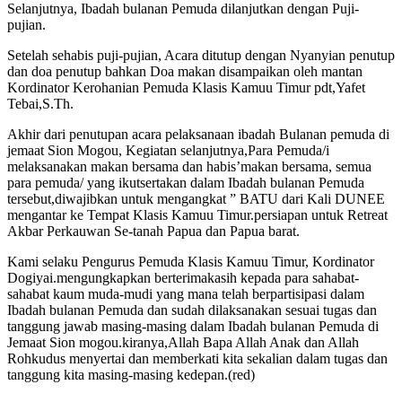
Selanjutnya, Ibadah bulanan Pemuda dilanjutkan dengan Puji-
pujian.
Setelah sehabis puji-pujian, Acara ditutup dengan Nyanyian penutup
dan doa penutup bahkan Doa makan disampaikan oleh mantan
Kordinator Kerohanian Pemuda Klasis Kamuu Timur pdt,Yafet
Tebai,S.Th.
Akhir dari penutupan acara pelaksanaan ibadah Bulanan pemuda di
jemaat Sion Mogou, Kegiatan selanjutnya,Para Pemuda/i
melaksanakan makan bersama dan habis’makan bersama, semua
para pemuda/ yang ikutsertakan dalam Ibadah bulanan Pemuda
tersebut,diwajibkan untuk mengangkat ” BATU dari Kali DUNEE
mengantar ke Tempat Klasis Kamuu Timur.persiapan untuk Retreat
Akbar Perkauwan Se-tanah Papua dan Papua barat.
Kami selaku Pengurus Pemuda Klasis Kamuu Timur, Kordinator
Dogiyai.mengungkapkan berterimakasih kepada para sahabat-
sahabat kaum muda-mudi yang mana telah berpartisipasi dalam
Ibadah bulanan Pemuda dan sudah dilaksanakan sesuai tugas dan
tanggung jawab masing-masing dalam Ibadah bulanan Pemuda di
Jemaat Sion mogou.kiranya,Allah Bapa Allah Anak dan Allah
Rohkudus menyertai dan memberkati kita sekalian dalam tugas dan
tanggung kita masing-masing kedepan.(red)