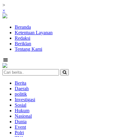
>
×
Beranda
Ketentuan Layanan
Redaksi
Beriklan
Tentang Kami
Berita
Daerah
politik
Investigasi
Sosial
Hukum
Nasional
Dunia
Event
Polri