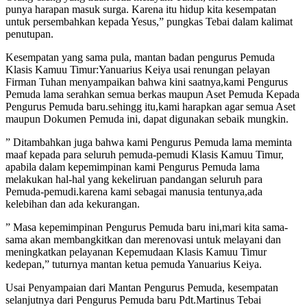
punya harapan masuk surga. Karena itu hidup kita kesempatan
untuk persembahkan kepada Yesus,” pungkas Tebai dalam kalimat
penutupan.
Kesempatan yang sama pula, mantan badan pengurus Pemuda
Klasis Kamuu Timur:Yanuarius Keiya usai renungan pelayan
Firman Tuhan menyampaikan bahwa kini saatnya,kami Pengurus
Pemuda lama serahkan semua berkas maupun Aset Pemuda Kepada
Pengurus Pemuda baru.sehingg itu,kami harapkan agar semua Aset
maupun Dokumen Pemuda ini, dapat digunakan sebaik mungkin.
” Ditambahkan juga bahwa kami Pengurus Pemuda lama meminta
maaf kepada para seluruh pemuda-pemudi Klasis Kamuu Timur,
apabila dalam kepemimpinan kami Pengurus Pemuda lama
melakukan hal-hal yang kekeliruan pandangan seluruh para
Pemuda-pemudi.karena kami sebagai manusia tentunya,ada
kelebihan dan ada kekurangan.
” Masa kepemimpinan Pengurus Pemuda baru ini,mari kita sama-
sama akan membangkitkan dan merenovasi untuk melayani dan
meningkatkan pelayanan Kepemudaan Klasis Kamuu Timur
kedepan,” tuturnya mantan ketua pemuda Yanuarius Keiya.
Usai Penyampaian dari Mantan Pengurus Pemuda, kesempatan
selanjutnya dari Pengurus Pemuda baru Pdt.Martinus Tebai