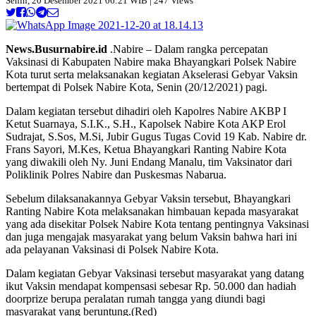
Senin, 20 Desember 2021 06:21 WIB | 247 Views
News.Busurnabire.id
.Nabire – Dalam rangka percepatan
Vaksinasi di Kabupaten Nabire maka Bhayangkari Polsek Nabire
Kota turut serta melaksanakan kegiatan Akselerasi Gebyar Vaksin
bertempat di Polsek Nabire Kota, Senin (20/12/2021) pagi.
Dalam kegiatan tersebut dihadiri oleh Kapolres Nabire AKBP I
Ketut Suarnaya, S.I.K., S.H., Kapolsek Nabire Kota AKP Erol
Sudrajat, S.Sos, M.Si, Jubir Gugus Tugas Covid 19 Kab. Nabire dr.
Frans Sayori, M.Kes, Ketua Bhayangkari Ranting Nabire Kota
yang diwakili oleh Ny. Juni Endang Manalu, tim Vaksinator dari
Poliklinik Polres Nabire dan Puskesmas Nabarua.
Sebelum dilaksanakannya Gebyar Vaksin tersebut, Bhayangkari
Ranting Nabire Kota melaksanakan himbauan kepada masyarakat
yang ada disekitar Polsek Nabire Kota tentang pentingnya Vaksinasi
dan juga mengajak masyarakat yang belum Vaksin bahwa hari ini
ada pelayanan Vaksinasi di Polsek Nabire Kota.
Dalam kegiatan Gebyar Vaksinasi tersebut masyarakat yang datang
ikut Vaksin mendapat kompensasi sebesar Rp. 50.000 dan hadiah
doorprize berupa peralatan rumah tangga yang diundi bagi
masyarakat yang beruntung.(Red)