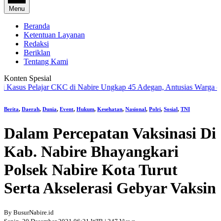
Menu
Beranda
Ketentuan Layanan
Redaksi
Beriklan
Tentang Kami
Konten Spesial
asus Pelajar CKC di Nabire Ungkap 45 Adegan, Antusias Warga di W
Berita
,
Daerah
,
Dunia
,
Event
,
Hukum
,
Kesehatan
,
Nasional
,
Polri
,
Sosial
,
TNI
Dalam Percepatan Vaksinasi Di
Kab. Nabire Bhayangkari
Polsek Nabire Kota Turut
Serta Akselerasi Gebyar Vaksin
By BusurNabire.id