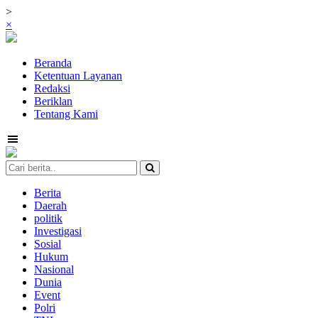
>
×
Beranda
Ketentuan Layanan
Redaksi
Beriklan
Tentang Kami
Berita
Daerah
politik
Investigasi
Sosial
Hukum
Nasional
Dunia
Event
Polri