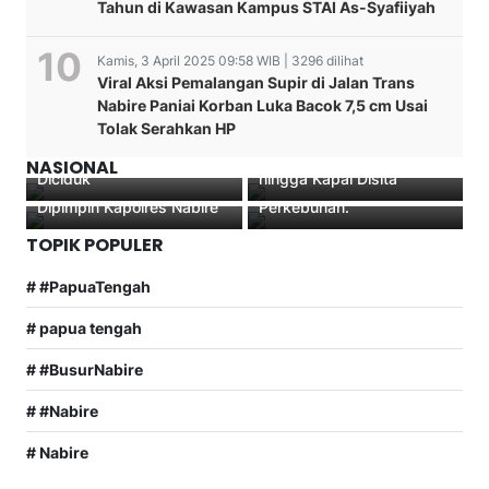
Tahun di Kawasan Kampus STAI As-Syafiiyah
Kamis, 3 April 2025 09:58 WIB | 3296 dilihat
Viral Aksi Pemalangan Supir di Jalan Trans
Nabire Paniai Korban Luka Bacok 7,5 cm Usai
Geger! Tambang Ilegal
Tolak Serahkan HP
Mencuri 10 Karung
Nabire Digulung Satgas
Satgas Binmas Noken
Bawang Merah 3 Pemuda
Halilintar, Ekskavator
Upacara Sertijab Kasat
Polres Paniai Laksanakan
NASIONAL
Diciduk
hingga Kapal Disita
dan Kapolsek di Nabire
Giat Pemeliharaan Spot
Dipimpin Kapolres Nabire
Perkebunan.
TOPIK POPULER
# #PapuaTengah
# papua tengah
# #BusurNabire
# #Nabire
# Nabire