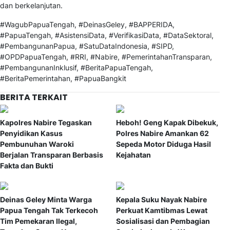
dan berkelanjutan.
#WagubPapuaTengah, #DeinasGeley, #BAPPERIDA,
#PapuaTengah, #AsistensiData, #VerifikasiData, #DataSektoral,
#PembangunanPapua, #SatuDataIndonesia, #SIPD,
#OPDPapuaTengah, #RRI, #Nabire, #PemerintahanTransparan,
#PembangunanInklusif, #BeritaPapuaTengah,
#BeritaPemerintahan, #PapuaBangkit
BERITA TERKAIT
Kapolres Nabire Tegaskan
Heboh! Geng Kapak Dibekuk,
Penyidikan Kasus
Polres Nabire Amankan 62
Pembunuhan Waroki
Sepeda Motor Diduga Hasil
Berjalan Transparan Berbasis
Kejahatan
Fakta dan Bukti
Deinas Geley Minta Warga
Kepala Suku Nayak Nabire
Papua Tengah Tak Terkecoh
Perkuat Kamtibmas Lewat
Tim Pemekaran Ilegal,
Sosialisasi dan Pembagian