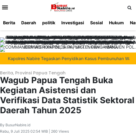
>
Berita
Daerah
politik
Investigasi
Sosial
Hukum
Na
Beranda
Ketentuan
Redaksi
Beriklan
Tentang
Layanan
Kami
Kapolres Nabire Tegaskan Penyidikan Kasus Pembunuhan Waroki Ber
Berita
,
Provinsi Papua Tengah
Wagub Papua Tengah Buka
Kegiatan Asistensi dan
Verifikasi Data Statistik Sektoral
Daerah Tahun 2025
By BusurNabire.id
Rabu, 9 Juli 2025 02:54 WIB | 260 Views