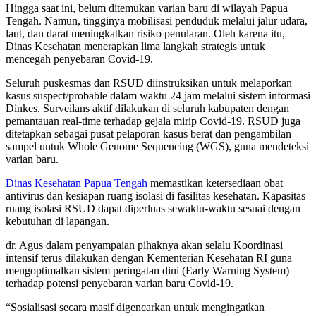
Hingga saat ini, belum ditemukan varian baru di wilayah Papua
Tengah. Namun, tingginya mobilisasi penduduk melalui jalur udara,
laut, dan darat meningkatkan risiko penularan. Oleh karena itu,
Dinas Kesehatan menerapkan lima langkah strategis untuk
mencegah penyebaran Covid-19.
Seluruh puskesmas dan RSUD diinstruksikan untuk melaporkan
kasus suspect/probable dalam waktu 24 jam melalui sistem informasi
Dinkes. Surveilans aktif dilakukan di seluruh kabupaten dengan
pemantauan real-time terhadap gejala mirip Covid-19. RSUD juga
ditetapkan sebagai pusat pelaporan kasus berat dan pengambilan
sampel untuk Whole Genome Sequencing (WGS), guna mendeteksi
varian baru.
Dinas Kesehatan Papua Tengah
memastikan ketersediaan obat
antivirus dan kesiapan ruang isolasi di fasilitas kesehatan. Kapasitas
ruang isolasi RSUD dapat diperluas sewaktu-waktu sesuai dengan
kebutuhan di lapangan.
dr. Agus dalam penyampaian pihaknya akan selalu Koordinasi
intensif terus dilakukan dengan Kementerian Kesehatan RI guna
mengoptimalkan sistem peringatan dini (Early Warning System)
terhadap potensi penyebaran varian baru Covid-19.
“Sosialisasi secara masif digencarkan untuk mengingatkan