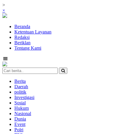
>
×
Beranda
Ketentuan Layanan
Redaksi
Beriklan
Tentang Kami
Berita
Daerah
politik
Investigasi
Sosial
Hukum
Nasional
Dunia
Event
Polri