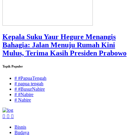
Kepala Suku Yaur Hegure Menangis
Bahagia: Jalan Menuju Rumah Kini
Mulus, Terima Kasih Presiden Prabowo
Topik Populer
# #PapuaTengah
# papua tengah
# #BusurNabire
# #Nabire
# Nabire
Bisnis
Budaya