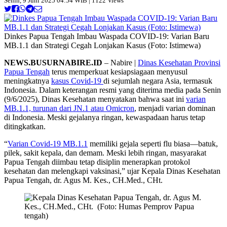
Senin, 9 Juni 2025 04:54 WIB | 1122 Views
Dinkes Papua Tengah Imbau Waspada COVID-19: Varian Baru
MB.1.1 dan Strategi Cegah Lonjakan Kasus (Foto: Istimewa)
NEWS.BUSURNABIRE.ID
– Nabire |
Dinas Kesehatan Provinsi
Papua Tengah
terus memperkuat kesiapsiagaan menyusul
meningkatnya
kasus Covid-19
di sejumlah negara Asia, termasuk
Indonesia. Dalam keterangan resmi yang diterima media pada Senin
(9/6/2025), Dinas Kesehatan menyatakan bahwa saat ini
varian
MB.1.1, turunan dari JN.1 atau Omicron
, menjadi varian dominan
di Indonesia. Meski gejalanya ringan, kewaspadaan harus tetap
ditingkatkan.
“
Varian Covid-19 MB.1.1
memiliki gejala seperti flu biasa—batuk,
pilek, sakit kepala, dan demam. Meski lebih ringan, masyarakat
Papua Tengah diimbau tetap disiplin menerapkan protokol
kesehatan dan melengkapi vaksinasi,” ujar Kepala Dinas Kesehatan
Papua Tengah, dr. Agus M. Kes., CH.Med., CHt.