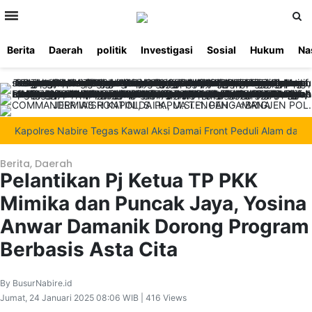
>
Berita
Daerah
politik
Investigasi
Sosial
Hukum
Na
Beranda
Ketentuan
Redaksi
Beriklan
Tentang
Layanan
Kami
Kapolres Nabire Tegas Kawal Aksi Damai Front Peduli Alam dan Man
Berita
,
Daerah
Pelantikan Pj Ketua TP PKK
Mimika dan Puncak Jaya, Yosina
Anwar Damanik Dorong Program
Berbasis Asta Cita
By BusurNabire.id
Jumat, 24 Januari 2025 08:06 WIB | 416 Views