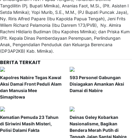
Tangdilitin (Pj. Bupati Mimika), Ananias Faot, M.Si., (Plt. Asisten I
Setda Mimika); Yopi Murib, S.E., M.M., (PJ Bupati Puncak Jaya),
Ny. Riris Alfred Papare (Ibu Kapolda Papua Tengah), Jeni Frits
Wilem Richard Pelamonia (Ibu Danrem 173/PVB), Ny. Almira
Rachmi Hildiario Budiman (Ibu Kapolres Mimika); dan Priska Kum
(Plt. Kepala Dinas Pemberdayaan Perempuan, Perlindungan
Anak, Pengendalian Penduduk dan Keluarga Berencana
(DP3AP2KB) Kab. Mimika).
BERITA TERKAIT
Kapolres Nabire Tegas Kawal
593 Personel Gabungan
Aksi Damai Front Peduli Alam
Disiagakan Amankan Aksi
dan Manusia Mee
Damai di Nabire
Simapitowa
Kematian Pemuda 23 Tahun
Deinas Geley Kobarkan
di Siriwini Masih Misteri,
Nasionalisme, Bagikan
Polisi Dalami Fakta
Bendera Merah Putih di
Tengah Jalan Santai Nabire