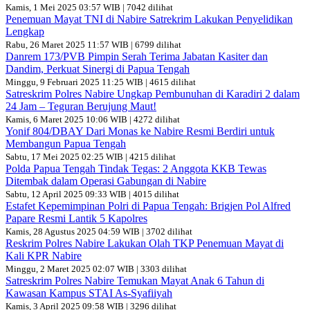
Kamis, 1 Mei 2025 03:57 WIB | 7042 dilihat
Penemuan Mayat TNI di Nabire Satrekrim Lakukan Penyelidikan
Lengkap
Rabu, 26 Maret 2025 11:57 WIB | 6799 dilihat
Danrem 173/PVB Pimpin Serah Terima Jabatan Kasiter dan
Dandim, Perkuat Sinergi di Papua Tengah
Minggu, 9 Februari 2025 11:25 WIB | 4615 dilihat
Satreskrim Polres Nabire Ungkap Pembunuhan di Karadiri 2 dalam
24 Jam – Teguran Berujung Maut!
Kamis, 6 Maret 2025 10:06 WIB | 4272 dilihat
Yonif 804/DBAY Dari Monas ke Nabire Resmi Berdiri untuk
Membangun Papua Tengah
Sabtu, 17 Mei 2025 02:25 WIB | 4215 dilihat
Polda Papua Tengah Tindak Tegas: 2 Anggota KKB Tewas
Ditembak dalam Operasi Gabungan di Nabire
Sabtu, 12 April 2025 09:33 WIB | 4015 dilihat
Estafet Kepemimpinan Polri di Papua Tengah: Brigjen Pol Alfred
Papare Resmi Lantik 5 Kapolres
Kamis, 28 Agustus 2025 04:59 WIB | 3702 dilihat
Reskrim Polres Nabire Lakukan Olah TKP Penemuan Mayat di
Kali KPR Nabire
Minggu, 2 Maret 2025 02:07 WIB | 3303 dilihat
Satreskrim Polres Nabire Temukan Mayat Anak 6 Tahun di
Kawasan Kampus STAI As-Syafiiyah
Kamis, 3 April 2025 09:58 WIB | 3296 dilihat