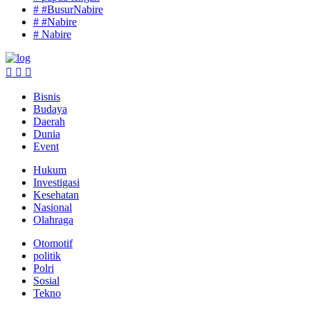
# #BusurNabire
# #Nabire
# Nabire
Bisnis
Budaya
Daerah
Dunia
Event
Hukum
Investigasi
Kesehatan
Nasional
Olahraga
Otomotif
politik
Polri
Sosial
Tekno