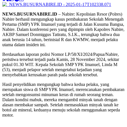
NEWS.BUSURNABIRE.ID
– Nabire: Kepolisian Resor (Polres)
Nabire berhasil mengungkap kasus pembakaran Sekolah Menengah
Pertama (SMP) YPK Imanuel yang terjadi di Jalan Kusuma Bangsa,
Nabire. Dalam konferensi pers yang dipimpin oleh Kapolres Nabire,
AKBP Samuel Donmiggus Tatiratu, S.I.K., terungkap bahwa dua
anak berusia 14 tahun, berinisial R dan KWMW, menjadi pelaku
utama dalam insiden ini.
Berdasarkan laporan polisi Nomor LP/58/XI/2024/Papua/Nabire,
peristiwa tersebut terjadi pada Kamis, 28 November 2024, sekitar
pukul 01.30 WIT. Kepala Sekolah SMP YPK Imanuel, Linda M
(53), menjadi pelapor setelah mengetahui kejadian yang
menyebabkan kerusakan parah pada sekolah tersebut.
Hasil penyelidikan mengungkap bahwa kedua pelaku, yang
merupakan siswa di SMP YPK Imanuel, merencanakan pembakaran
setelah mengonsumsi minuman keras di rumah seorang teman.
Dalam kondisi mabuk, mereka mengambil minyak tanah dengan
alasan membakar sampah. Setelah memasukkan minyak tanah ke
botol air mineral, keduanya menuju sekolah menggunakan sepeda
motor.