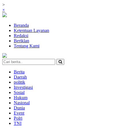
>
×
Beranda
Ketentuan Layanan
Redaksi
Beriklan
Tentang Kami
Berita
Daerah
politik
Investigasi
Sosial
Hukum
Nasional
Dunia
Event
Polri
TNI