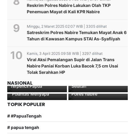
Reskrim Polres Nabire Lakukan Olah TKP
Penemuan Mayat di Kali KPR Nabire
Minggu, 2 Maret 2025 02:07 WIB | 3305 dilihat
Satreskrim Polres Nabire Temukan Mayat Anak 6
Tahun di Kawasan Kampus STAI As-Syafiiyah
Kamis, 3 April 2025 09:58 WIB | 3297 dilihat
Viral Aksi Pemalangan Supir di Jalan Trans
Nabire Paniai Korban Luka Bacok 7,5 cm Usai
Disdukcapil Dogiyai
Penghentian kasus
Satlantas Polres Nabire
Tolak Serahkan HP
Tancap Gas Jemput Bola
dugaan pemerkosaan di
Imbau Wajib Pajak Segera
Ibadah Syukuran dan
E-KTP OAP 79 Kampung
Luwu Timur, Sulawesi
Cetak STNK di Samsat
Lepas Sambut Tahun
NASIONAL
Terpencil Papua
Selatan
Nabire melalui Program
2021 / 2022 Dilaksanakan
“Polantas Menyapa
Polres nabire
TOPIK POPULER
# #PapuaTengah
# papua tengah