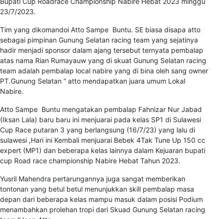
Bupati Cup Roadrace Championship Nabire Hebat 2023 minggu
23/7/2023.
Tim yang dikomandoi Atto Sampe Buntu. SE biasa disapa atto
sebagai pimpinan Gunung Selatan racing team yang sejatinya
hadir menjadi sponsor dalam ajang tersebut ternyata pembalap
atas nama Rian Rumayauw yang di skuat Gunung Selatan racing
team adalah pembalap local nabire yang di bina oleh sang owner
PT.Gunung Selatan ” atto mendapatkan juara umum Lokal
Nabire.
Atto Sampe Buntu mengatakan pembalap Fahnizar Nur Jabad
(Iksan Lala) baru baru ini menjuarai pada kelas SP1 di Sulawesi
Cup Race putaran 3 yang berlangsung (16/7/23) yang lalu di
sulawesi ,Hari ini Kembali menjuarai Bebek 4Tak Tune Up 150 cc
expert (MP1) dan beberapa kelas lainnya dalam Kejuaran bupati
cup Road race championship Nabire Hebat Tahun 2023.
Yusril Mahendra pertarungannya juga sangat memberikan
tontonan yang betul betul menunjukkan skill pembalap masa
depan dari beberapa kelas mampu masuk dalam posisi Podium
menambahkan prolehan tropi dari Skuad Gunung Selatan racing