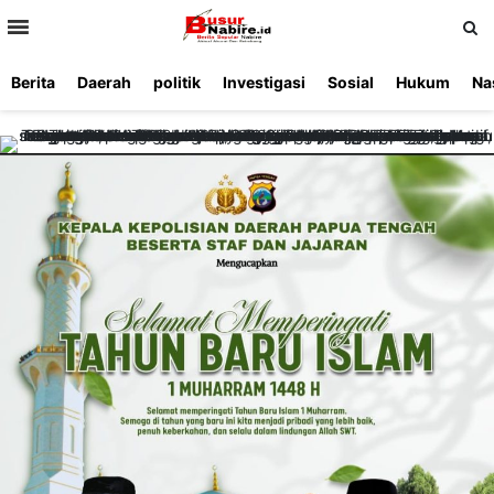
>
Berita
Daerah
politik
Investigasi
Sosial
Hukum
Na
Beranda
Ketentuan
Redaksi
Beriklan
Tentang
Layanan
Kami