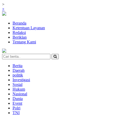
>
×
Beranda
Ketentuan Layanan
Redaksi
Beriklan
Tentang Kami
Berita
Daerah
politik
Investigasi
Sosial
Hukum
Nasional
Dunia
Event
Polri
TNI