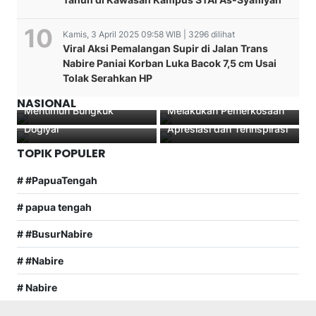
Kamis, 3 April 2025 09:58 WIB | 3296 dilihat
Viral Aksi Pemalangan Supir di Jalan Trans
Nabire Paniai Korban Luka Bacok 7,5 cm Usai
Ada Oknum Senator
Seorang Remaja yang
Tolak Serahkan HP
Terduga Korupsi, Alumni
Berstatus Pelajar
Dukungan Pemerintah
Lemhannas: BK DPD-RI
Tertangkap Polisi
Polsek Kamu Bentuk
Pusat Hadirkan Pos
NASIONAL
Mentimun Bungkuk
Melakukan Pemerkosaan
Koperasi Binmas Noken di
Kamling, Warga Waharia
Dogiyai
Apresiasi dan Terinspirasi
TOPIK POPULER
# #PapuaTengah
# papua tengah
# #BusurNabire
# #Nabire
# Nabire