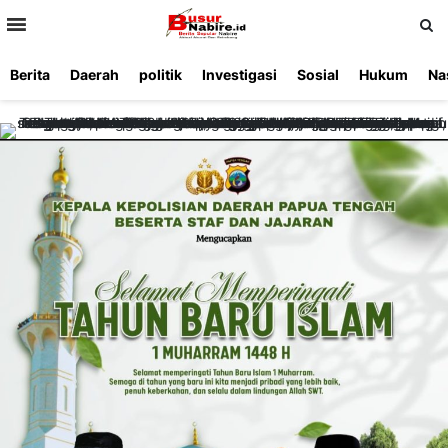
>
Berita
Daerah
politik
Investigasi
Sosial
Hukum
Na
Beranda
Ketentuan
Redaksi
Beriklan
Tentang
Layanan
Kami