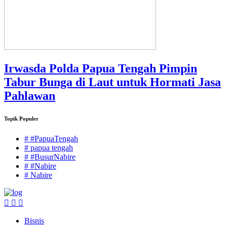
Irwasda Polda Papua Tengah Pimpin
Tabur Bunga di Laut untuk Hormati Jasa
Pahlawan
Topik Populer
# #PapuaTengah
# papua tengah
# #BusurNabire
# #Nabire
# Nabire
Bisnis