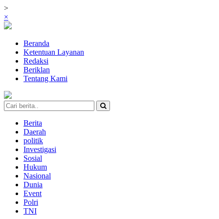
>
×
Beranda
Ketentuan Layanan
Redaksi
Beriklan
Tentang Kami
Berita
Daerah
politik
Investigasi
Sosial
Hukum
Nasional
Dunia
Event
Polri
TNI