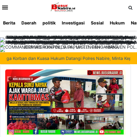
>
Berita
Daerah
politik
Investigasi
Sosial
Hukum
Na
Beranda
Ketentuan
Redaksi
Beriklan
Tentang
Layanan
Kami
ga Korban dan Kuasa Hukum Datangi Polres Nabire, Minta Kepasti