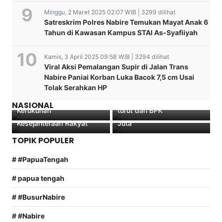
Minggu, 2 Maret 2025 02:07 WIB | 3299 dilihat
Satreskrim Polres Nabire Temukan Mayat Anak 6
Tahun di Kawasan Kampus STAI As-Syafiiyah
Kamis, 3 April 2025 09:58 WIB | 3294 dilihat
Viral Aksi Pemalangan Supir di Jalan Trans
Nabire Paniai Korban Luka Bacok 7,5 cm Usai
Respon Cepat Polisi
Tolak Serahkan HP
FKUB Nabire Gelar
Polri Raih Predikat WTP
Dana Otsus Papua 2026
Tangani Kebakaran Rumah
Pembinaan Desa Sadar
Delapan Tahun Berturut-
Melonjak, Pusat dan
di Karadiri Nabire,
NASIONAL
Kerukunan
turut dari BPK
Daerah Sepakat Percepat
Kerugian Capai Rp300
Kesejahteraan Rakyat
Juta
TOPIK POPULER
# #PapuaTengah
# papua tengah
# #BusurNabire
# #Nabire