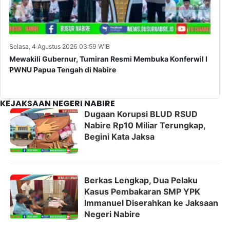
Selasa, 4 Agustus 2026 03:59 WIB
Sel
Mewakili Gubernur, Tumiran Resmi Membuka Konferwil I
Ke
PWNU Papua Tengah di Nabire
Na
An
KEJAKSAAN NEGERI NABIRE
Dugaan Korupsi BLUD RSUD
Nabire Rp10 Miliar Terungkap,
Begini Kata Jaksa
Berkas Lengkap, Dua Pelaku
Kasus Pembakaran SMP YPK
Immanuel Diserahkan ke Jaksaan
Negeri Nabire